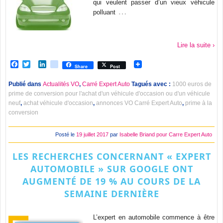
qui veulent passer d’un vieux véhicule
…
polluant
Lire la suite ›
Facebook
Twitter
LinkedIn
viadeo
Share
Post
Publié dans
Actualités VO
,
Carré Expert Auto
Tagués avec :
1000 euros de
prime de conversion pour l'achat d'un véhicule d'occasion ou d'un véhicule
neuf
,
achat véhicule d'occasion
,
annonces VO Carré Expert Auto
,
prime à la
conversion
Posté le
19 juillet 2017
par
Isabelle Briand pour Carre Expert Auto
LES RECHERCHES CONCERNANT « EXPERT
AUTOMOBILE » SUR GOOGLE ONT
AUGMENTÉ DE 19 % AU COURS DE LA
SEMAINE DERNIÈRE
L’expert en automobile commence à être