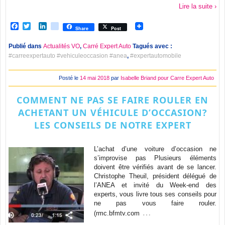
Lire la suite ›
Facebook
Twitter
LinkedIn
viadeo
Share
Post
Publié dans
Actualités VO
,
Carré Expert Auto
Tagués avec :
#carreexpertauto #vehiculeoccasion #anea
,
#expertautomobile
Posté le
14 mai 2018
par
Isabelle Briand pour Carre Expert Auto
COMMENT NE PAS SE FAIRE ROULER EN
ACHETANT UN VÉHICULE D’OCCASION?
LES CONSEILS DE NOTRE EXPERT
L’achat d’une voiture d’occasion ne
s’improvise pas Plusieurs éléments
doivent être vérifiés avant de se lancer.
Christophe Theuil, président délégué de
l’ANEA et invité du Week-end des
experts, vous livre tous ses conseils pour
ne pas vous faire rouler.
…
(rmc.bfmtv.com