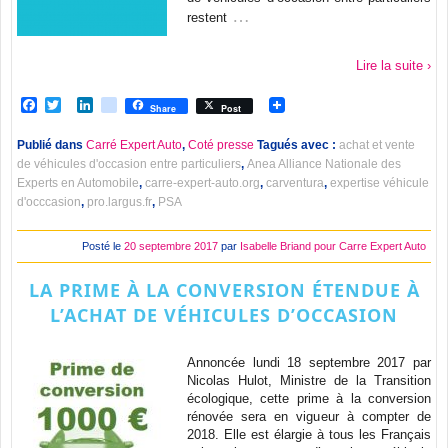
…
restent
Lire la suite ›
Facebook
Twitter
LinkedIn
viadeo
Share
Post
Publié dans
Carré Expert Auto
,
Coté presse
Tagués avec :
achat et vente
de véhicules d'occasion entre particuliers
,
Anea Alliance Nationale des
Experts en Automobile
,
carre-expert-auto.org
,
carventura
,
expertise véhicule
d'occcasion
,
pro.largus.fr
,
PSA
Posté le
20 septembre 2017
par
Isabelle Briand pour Carre Expert Auto
LA PRIME À LA CONVERSION ÉTENDUE À
L’ACHAT DE VÉHICULES D’OCCASION
Annoncée lundi 18 septembre 2017 par
Nicolas Hulot, Ministre de la Transition
écologique, cette prime à la conversion
rénovée sera en vigueur à compter de
2018. Elle est élargie à tous les Français