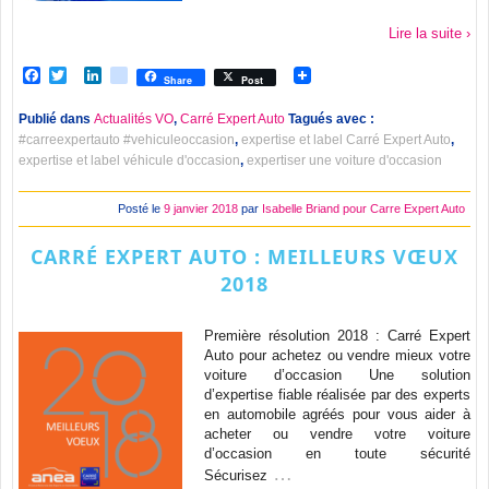
Lire la suite ›
Facebook
Twitter
LinkedIn
viadeo
Share
Post
Publié dans
Actualités VO
,
Carré Expert Auto
Tagués avec :
#carreexpertauto #vehiculeoccasion
,
expertise et label Carré Expert Auto
,
expertise et label véhicule d'occasion
,
expertiser une voiture d'occasion
Posté le
9 janvier 2018
par
Isabelle Briand pour Carre Expert Auto
CARRÉ EXPERT AUTO : MEILLEURS VŒUX
2018
Première résolution 2018 : Carré Expert
Auto pour achetez ou vendre mieux votre
voiture d’occasion Une solution
d’expertise fiable réalisée par des experts
en automobile agréés pour vous aider à
acheter ou vendre votre voiture
d’occasion en toute sécurité
…
Sécurisez