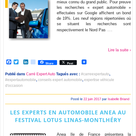
mieux connu du grand public. Pour preuve
les recherches « expert automobile »
effectuées sur Google affichent un bond
de 19%. Les neuf régions répertoriées où
se situent les recherches sont
…
respectivement le Nord Pas
Lire la suite ›
Facebook
Twitter
LinkedIn
viadeo
Share
Post
Publié dans
Carré Expert Auto
Tagués avec :
#carreexpertauto
,
#expertautomobile
,
conseils expert automobile
,
expertise véhicule
d'occasion
Posté le
22 juin 2017
par
Isabelle Briand
LES EXPERTS EN AUTOMOBILE ANEA AU
FESTIVAL LOTUS LINAS-MONTLHÉRY
Anea Ile de France présentera la