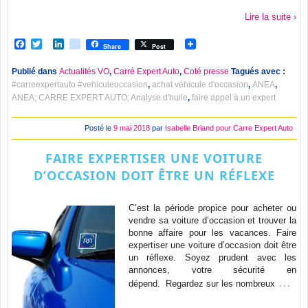
Lire la suite ›
Facebook
Twitter
LinkedIn
viadeo
Share
Post
Publié dans
Actualités VO
,
Carré Expert Auto
,
Coté presse
Tagués avec :
#carreexpertauto #vehiculeoccasion
,
achat véhicule d'occasion
,
ANEA
,
ANEA; CARRE EXPERT AUTO; Analyse d'huile
,
faire appel à un expert
Posté le
9 mai 2018
par
Isabelle Briand pour Carre Expert Auto
FAIRE EXPERTISER UNE VOITURE
D’OCCASION DOIT ÊTRE UN RÉFLEXE
C’est la période propice pour acheter ou
vendre sa voiture d’occasion et trouver la
bonne affaire pour les vacances. Faire
expertiser une voiture d’occasion doit être
un réflexe. Soyez prudent avec les
annonces, votre sécurité en
…
dépend. Regardez sur les nombreux