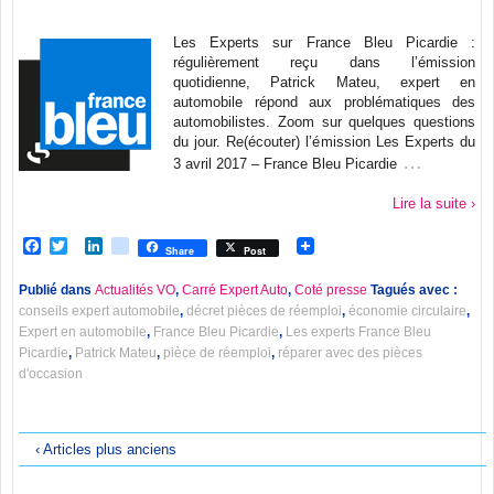
Les Experts sur France Bleu Picardie :
régulièrement reçu dans l’émission
quotidienne, Patrick Mateu, expert en
automobile répond aux problématiques des
automobilistes. Zoom sur quelques questions
du jour. Re(écouter) l’émission Les Experts du
…
3 avril 2017 – France Bleu Picardie
Lire la suite ›
Facebook
Twitter
LinkedIn
viadeo
Share
Post
Publié dans
Actualités VO
,
Carré Expert Auto
,
Coté presse
Tagués avec :
conseils expert automobile
,
décret pièces de réemploi
,
économie circulaire
,
Expert en automobile
,
France Bleu Picardie
,
Les experts France Bleu
Picardie
,
Patrick Mateu
,
pièce de réemploi
,
réparer avec des pièces
d'occasion
‹ Articles plus anciens