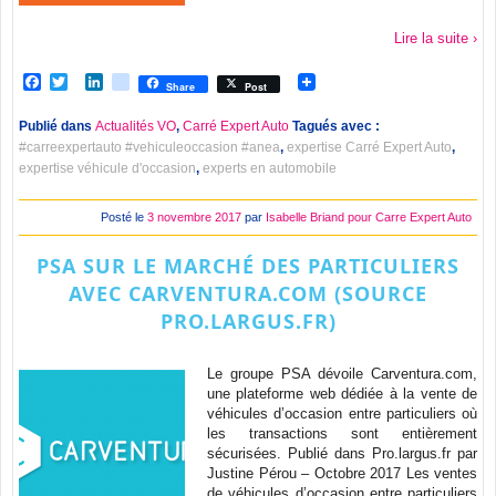
Lire la suite ›
Facebook
Twitter
LinkedIn
viadeo
Share
Post
Publié dans
Actualités VO
,
Carré Expert Auto
Tagués avec :
#carreexpertauto #vehiculeoccasion #anea
,
expertise Carré Expert Auto
,
expertise véhicule d'occasion
,
experts en automobile
Posté le
3 novembre 2017
par
Isabelle Briand pour Carre Expert Auto
PSA SUR LE MARCHÉ DES PARTICULIERS
AVEC CARVENTURA.COM (SOURCE
PRO.LARGUS.FR)
Le groupe PSA dévoile Carventura.com,
une plateforme web dédiée à la vente de
véhicules d’occasion entre particuliers où
les transactions sont entièrement
sécurisées. Publié dans Pro.largus.fr par
Justine Pérou – Octobre 2017 Les ventes
de véhicules d’occasion entre particuliers