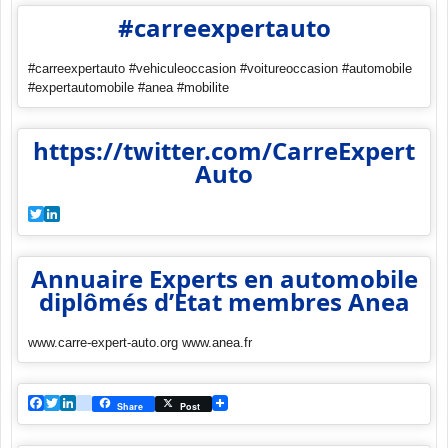
#carreexpertauto
#carreexpertauto #vehiculeoccasion #voitureoccasion #automobile
#expertautomobile #anea #mobilite
https://twitter.com/CarreExpert
Auto
Twitter
LinkedIn
Annuaire Experts en automobile
diplômés d’Etat membres Anea
www.carre-expert-auto.org www.anea.fr
Facebook
Twitter
LinkedIn
viadeo
Share
Post