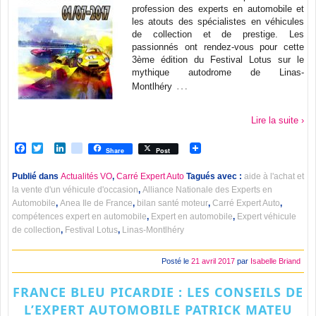
profession des experts en automobile et
les atouts des spécialistes en véhicules
de collection et de prestige. Les
passionnés ont rendez-vous pour cette
3ème édition du Festival Lotus sur le
mythique autodrome de Linas-
…
Montlhéry
Lire la suite ›
Facebook
Twitter
LinkedIn
viadeo
Share
Post
Publié dans
Actualités VO
,
Carré Expert Auto
Tagués avec :
aide à l'achat et
la vente d'un véhicule d'occasion
,
Alliance Nationale des Experts en
Automobile
,
Anea Ile de France
,
bilan santé moteur
,
Carré Expert Auto
,
compétences expert en automobile
,
Expert en automobile
,
Expert véhicule
de collection
,
Festival Lotus
,
Linas-Montlhéry
Posté le
21 avril 2017
par
Isabelle Briand
FRANCE BLEU PICARDIE : LES CONSEILS DE
L’EXPERT AUTOMOBILE PATRICK MATEU