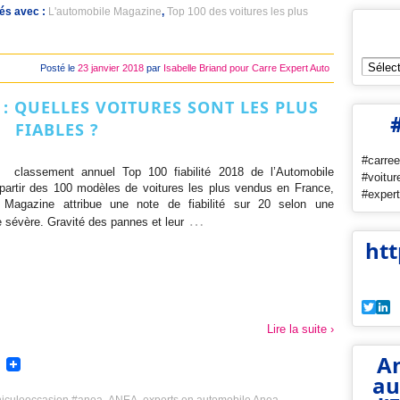
és avec :
L'automobile Magazine
,
Top 100 des voitures les plus
Archiv
Posté le
23 janvier 2018
par
Isabelle Briand pour Carre Expert Auto
8 : QUELLES VOITURES SONT LES PLUS
FIABLES ?
#carree
le classement annuel Top 100 fiabilité 2018 de l’Automobile
#voitur
artir des 100 modèles de voitures les plus vendus en France,
#expert
e Magazine attribue une note de fiabilité sur 20 selon une
…
 sévère. Gravité des pannes et leur
htt
Twit
L
Lire la suite ›
An
au