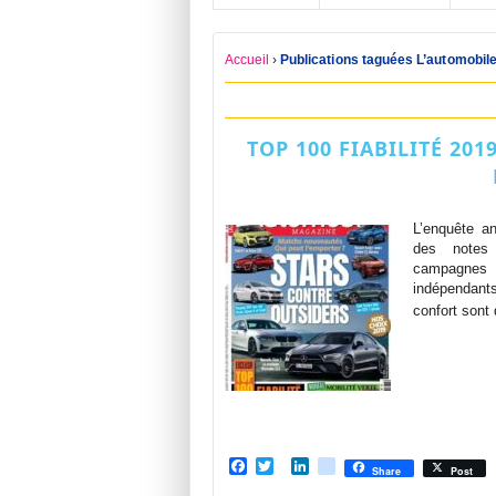
Accueil
›
Publications taguées L’automobil
TOP 100 FIABILITÉ 20
L’enquête a
des notes 
campagnes d
indépendant
confort sont
Facebook
Twitter
LinkedIn
viadeo
Share
Post