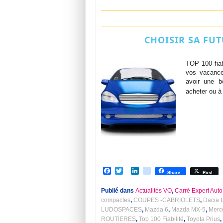
CHOISIR SA FUT
TOP 100 fiab
vos vacances
avoir une b
acheter ou à
Facebook
Twitter
LinkedIn
viadeo
Share
Post
Publié dans
Actualités VO
,
Carré Expert Auto
compactes
,
COUPES -CABRIOLETS
,
Dacia 
LUDOSPACES
,
Mazda 6
,
Mazda MX-5
,
Merc
ROUTIERES
,
Top 100 Fiabilité
,
Toyota Prius
,