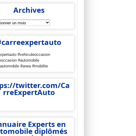
Archives
es
#carreexpertauto
xpertauto #vehiculeoccasion
eoccasion #automobile
automobile #anea #mobilite
ps://twitter.com/Ca
rreExpertAuto
ter
inkedIn
nuaire Experts en
tomobile diplômés