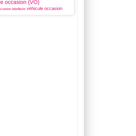
re occasion (VO)
véhicule occasion
ccasion labellisée