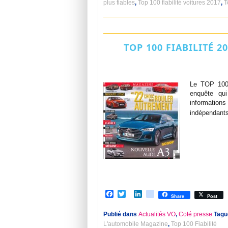
plus fiables
,
Top 100 fiabilité voitures 2017
,
T
TOP 100 FIABILITÉ 2
Le TOP 100 
enquête qui
informations
indépendants
Facebook
Twitter
LinkedIn
viadeo
Share
Post
Publié dans
Actualités VO
,
Coté presse
Tagu
L'automobile Magazine
,
Top 100 Fiabilité