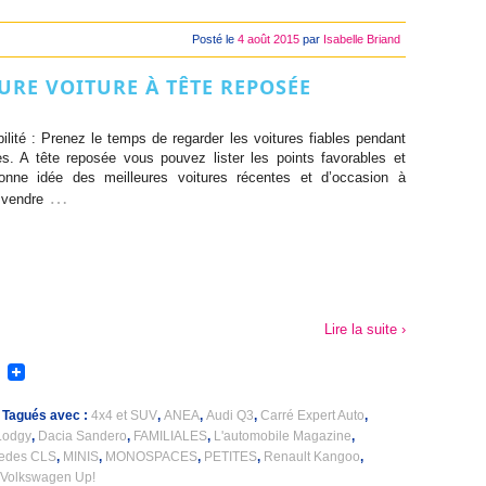
Posté le
4 août 2015
par
Isabelle Briand
URE VOITURE À TÊTE REPOSÉE
ilité : Prenez le temps de regarder les voitures fiables pendant
. A tête reposée vous pouvez lister les points favorables et
onne idée des meilleures voitures récentes et d’occasion à
…
 vendre
Lire la suite ›
Tagués avec :
4x4 et SUV
,
ANEA
,
Audi Q3
,
Carré Expert Auto
,
Lodgy
,
Dacia Sandero
,
FAMILIALES
,
L'automobile Magazine
,
edes CLS
,
MINIS
,
MONOSPACES
,
PETITES
,
Renault Kangoo
,
Volkswagen Up!