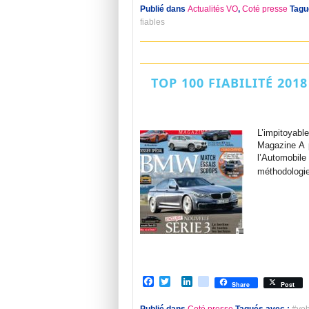
Publié dans
Actualités VO
,
Coté presse
Tagu
fiables
TOP 100 FIABILITÉ 201
L’impitoyab
Magazine A p
l’Automobil
méthodologie
Facebook
Twitter
LinkedIn
viadeo
Share
Post