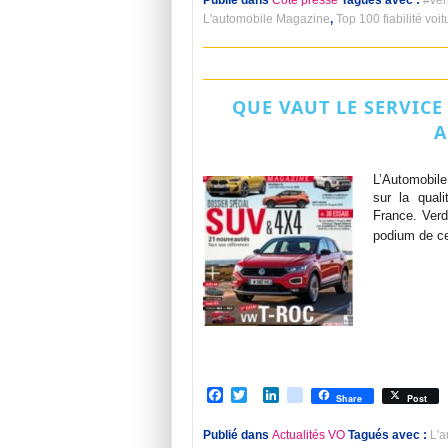
Publié dans
Coté presse
Tagués avec :
#veh
L'automobile Magazine
,
Top 100 fiabilité voi
QUE VAUT LE SERVIC
A
L’Automobil
sur la qual
France. Verd
podium de c
Facebook
Twitter
LinkedIn
viadeo
Share
Post
Publié dans
Actualités VO
Tagués avec :
L'