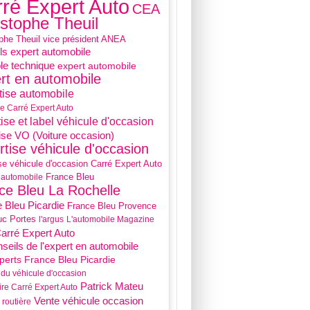
ré Expert Auto
CEA
istophe Theuil
phe Theuil vice président ANEA
ls expert automobile
le technique
expert automobile
rt en automobile
tise automobile
se Carré Expert Auto
ise et label véhicule d'occasion
ise VO (Voiture occasion)
rtise véhicule d'occasion
se véhicule d'occasion Carré Expert Auto
France Bleu
 automobile
ce Bleu La Rochelle
 Bleu Picardie
France Bleu Provence
uc Portes
l'argus
L'automobile Magazine
Carré Expert Auto
nseils de l'expert en automobile
perts France Bleu Picardie
du véhicule d'occasion
Patrick Mateu
ire Carré Expert Auto
Vente véhicule occasion
 routière