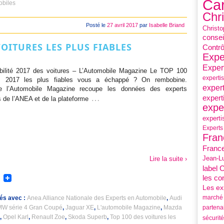
Car
obiles
Chr
Posté le
27 avril 2017
par
Isabelle Briand
Christo
consei
VOITURES LES PLUS FIABLES
Contrô
Expe
Exper
bilité 2017 des voitures – L’Automobile Magazine Le TOP 100
experti
es 2017 les plus fiables vous a échappé ? On rembobine.
expert
e l’Automobile Magazine recoupe les données des experts
…
expert
 de l’ANEA et de la plateforme
expe
experti
Experts
Fran
France
Jean-L
Lire la suite ›
label 
les co
Les ex
marché 
és avec :
Anea Alliance Nationale des Experts en Automobile
,
Audi
partena
W série 4 Gran Coupé
,
Jaguar XE
,
L'automobile Magazine
,
Mazda
,
Opel Karl
,
Renault Zoe
,
Skoda Superb
,
Top 100 des voitures les
sécurité