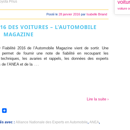
voitu
oyota Prius
voiture o
Posté le
28 janvier 2016
par
Isabelle Briand
016 DES VOITURES – L’AUTOMOBILE
MAGAZINE
Fiabilité 2016 de l’Automobile Magazine vient de sortir. Une
 permet de fournir une note de fiabilité en recoupant les
 techniques, les avaries et rappels, les données des experts
…
 de l’ANEA et de la
Lire la suite ›
és avec :
Alliance Nationale des Experts en Automobile
,
ANEA
,