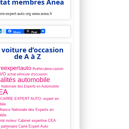
Etat membres Anea
re-expert-auto.org www.anea.fr
ebook
witter
LinkedIn
viadeo
Share
Post
 voiture d’occasion
de A à Z
reexpertauto
#véhiculeoccasion
 VO
achat véhicule d'occasion
alités automobile
e Nationale des Experts en Automobile
EA
 CARRE EXPERT AUTO; expert en
bile
liance Nationale des Experts en
bile
Cabinet expertise CEA
anté moteur
 partenaire Carré Expert Auto