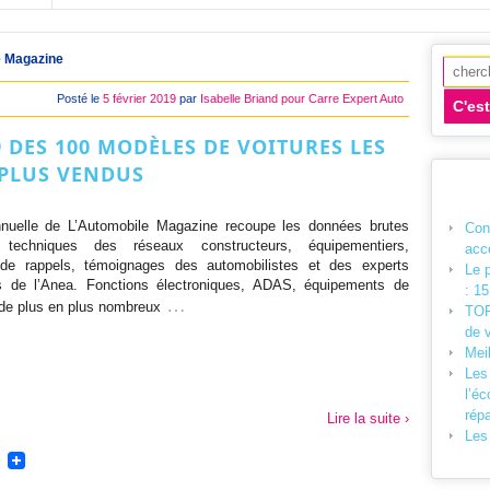
e Magazine
Recher
Posté le
5 février 2019
par
Isabelle Briand pour Carre Expert Auto
19 DES 100 MODÈLES DE VOITURES LES
PLUS VENDUS
nnuelle de L’Automobile Magazine recoupe les données brutes
Cont
techniques des réseaux constructeurs, équipementiers,
acc
e rappels, témoignages des automobilistes et des experts
Le 
s de l’Anea. Fonctions électroniques, ADAS, équipements de
: 15
…
 de plus en plus nombreux
TOP
de 
Mei
Les
l’éc
répa
Lire la suite ›
Les 