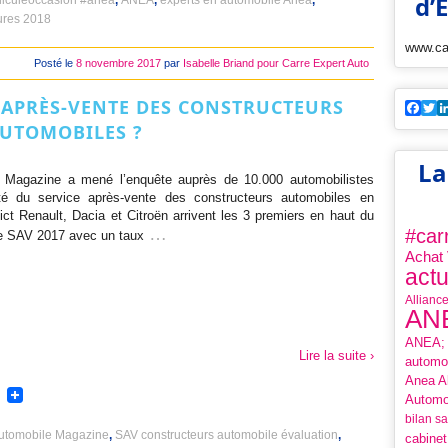
d’
iculeoccasion #anea
,
ANEA
,
experts en automobile Anea
,
tures 2018
www.car
Posté le
8 novembre 2017
par
Isabelle Briand pour Carre Expert Auto
E APRÈS-VENTE DES CONSTRUCTEURS
Fac
T
UTOMOBILES ?
La
e Magazine a mené l’enquête auprès de 10.000 automobilistes
ité du service après-vente des constructeurs automobiles en
ict Renault, Dacia et Citroën arrivent les 3 premiers en haut du
…
#car
e SAV 2017 avec un taux
Achat
actu
Allianc
AN
ANEA;
Lire la suite ›
automo
Anea Al
Automo
bilan s
automobile Magazine
,
SAV constructeurs automobile évaluation
,
cabinet