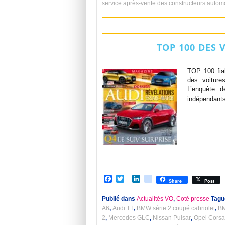
service après-vente des constructeurs autom
TOP 100 DES 
TOP 100 fia
des voitur
L’enquête d
indépendants
Facebook
Twitter
LinkedIn
viadeo
Share
Post
Publié dans
Actualités VO
,
Coté presse
Tagu
A6
,
Audi TT
,
BMW série 2 coupé cabriolet
,
BM
2
,
Mercedes GLC
,
Nissan Pulsar
,
Opel Corsa