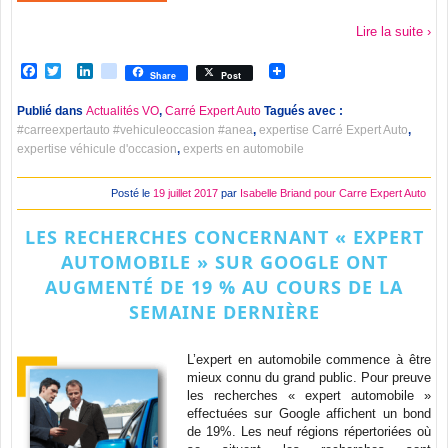
Lire la suite ›
Facebook
Twitter
LinkedIn
viadeo
Share
Post
Publié dans
Actualités VO
,
Carré Expert Auto
Tagués avec :
#carreexpertauto #vehiculeoccasion #anea
,
expertise Carré Expert Auto
,
expertise véhicule d'occasion
,
experts en automobile
Posté le
19 juillet 2017
par
Isabelle Briand pour Carre Expert Auto
LES RECHERCHES CONCERNANT « EXPERT
AUTOMOBILE » SUR GOOGLE ONT
AUGMENTÉ DE 19 % AU COURS DE LA
SEMAINE DERNIÈRE
L’expert en automobile commence à être
mieux connu du grand public. Pour preuve
les recherches « expert automobile »
effectuées sur Google affichent un bond
de 19%. Les neuf régions répertoriées où