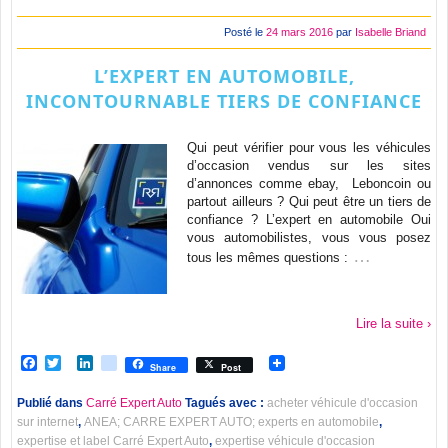
Posté le
24 mars 2016
par
Isabelle Briand
L’EXPERT EN AUTOMOBILE,
INCONTOURNABLE TIERS DE CONFIANCE
Qui peut vérifier pour vous les véhicules
d’occasion vendus sur les sites
d’annonces comme ebay, Leboncoin ou
partout ailleurs ? Qui peut être un tiers de
confiance ? L’expert en automobile Oui
vous automobilistes, vous vous posez
…
tous les mêmes questions :
Lire la suite ›
Facebook
Twitter
LinkedIn
viadeo
Share
Post
Publié dans
Carré Expert Auto
Tagués avec :
acheter véhicule d'occasion
sur internet
,
ANEA; CARRE EXPERT AUTO; experts en automobile
,
expertise et label Carré Expert Auto
,
expertise véhicule d'occasion