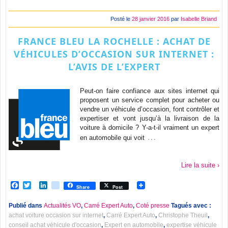
Posté le
28 janvier 2016
par
Isabelle Briand
FRANCE BLEU LA ROCHELLE : ACHAT DE
VÉHICULES D’OCCASION SUR INTERNET :
L’AVIS DE L’EXPERT
Peut-on faire confiance aux sites internet qui
proposent un service complet pour acheter ou
vendre un véhicule d’occasion, font contrôler et
expertiser et vont jusqu’à la livraison de la
voiture à domicile ? Y-a-t-il vraiment un expert
…
en automobile qui voit
Lire la suite ›
Facebook
Twitter
LinkedIn
viadeo
Share
Post
Publié dans
Actualités VO
,
Carré Expert Auto
,
Coté presse
Tagués avec :
achat voiture occasion sur internet
,
Carré Expert Auto
,
Christophe Theuil
,
conseil achat véhicule d'occasion
,
Expert en automobile
,
expertise véhicule