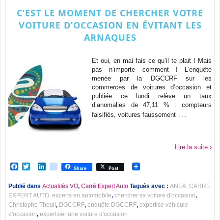
C’EST LE MOMENT DE CHERCHER VOTRE
VOITURE D’OCCASION EN ÉVITANT LES
ARNAQUES
Et oui, en mai fais ce qu’il te plait ! Mais
pas n’importe comment ! L’enquête
menée par la DGCCRF sur les
commerces de voitures d’occasion et
publiée ce lundi relève un taux
d’anomalies de 47,11 % : compteurs
…
falsifiés, voitures faussement
Lire la suite ›
Facebook
Twitter
LinkedIn
viadeo
Share
Post
Publié dans
Actualités VO
,
Carré Expert Auto
Tagués avec :
ANEA; CARRE
EXPERT AUTO; experts en automobile
,
chercher sa voiture d'occasion
,
Christophe Theuil
,
DGCCRF
,
enquête DGCCRF
,
expertise véhicule
d'occasion
,
expertiser une voiture d'occasion