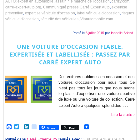
AUTO; expert en automobile
,
assainir le marché de l'occasion
,
carizy.com
,
carre-expert-auto.org
,
Communiqué presse Carré Expert Auto
,
expertise
préventive
,
expertise véhicule d'occasion
,
label véhicule d'occasion
,
risques
véhicule d'occasion
,
sécurité des véhicules
,
Viaautomobile.com
Posté le
6 juillet 2015
par
Isabelle Briand
UNE VOITURE D’OCCASION FIABLE,
EXPERTISÉE ET LABELLISÉE : PASSEZ PAR
CARRÉ EXPERT AUTO
Des voitures sublimes en occasion et des
voitures d’occasion pour nous tous Ce
n’est pas tous les jours que nous avons
le plaisir d’expertiser une voiture sportive
de luxe ou une voiture de collection. Carré
…
Expert Auto a quelques splendides
Lire la suite ›
Facebook
Twitter
LinkedIn
viadeo
Share
Post
Publié dans
Carré Expert Auto
Tagués avec :
308
,
4x4
,
ANEA; CARRE