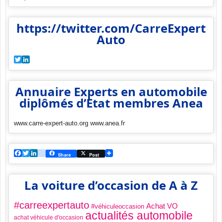
https://twitter.com/CarreExpert
Auto
Twitter
LinkedIn
Annuaire Experts en automobile
diplômés d’Etat membres Anea
www.carre-expert-auto.org www.anea.fr
Facebook
Twitter
LinkedIn
viadeo
Share
Post
La voiture d’occasion de A à Z
#carreexpertauto
Achat VO
#véhiculeoccasion
actualités automobile
achat véhicule d'occasion