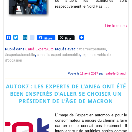
se situent les recherches sont
…
respectivement le Nord Pas
Lire la suite ›
Facebook
Twitter
LinkedIn
viadeo
Share
Post
Publié dans
Carré Expert Auto
Tagués avec :
#carreexpertauto
,
#expertautomobile
,
conseils expert automobile
,
expertise véhicule
d'occasion
Posté le
11 avril 2017
par
Isabelle Briand
AUTOK7 : LES EXPERTS DE L’ANEA ONT ÉTÉ
BIEN INSPIRÉS D’ALLER SE CHOISIR UN
PRÉSIDENT DE L’ÂGE DE MACRON
L’image de l’expert en automobile pour le
consommateur a encore du chemin à faire
car on ne le connait pas forcément. Il
intervient sur de multiples angles comme