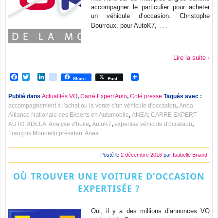
accompagner le particulier pour acheter
un véhicule d’occasion. Christophe
…
Bourroux, pour AutoK7,
Lire la suite ›
Facebook
Twitter
LinkedIn
viadeo
Share
Post
Publié dans
Actualités VO
,
Carré Expert Auto
,
Coté presse
Tagués avec :
accompagnement à l'achat ou la vente d'un véhicule d'occasion
,
Anea
Alliance Nationale des Experts en Automobile
,
ANEA; CARRE EXPERT
AUTO; ADELA; Analyse d'huile
,
AutoK7
,
expertise véhicule d'occasion
,
François Mondello président Anea
Posté le
2 décembre 2016
par
Isabelle Briand
OÙ TROUVER UNE VOITURE D’OCCASION
EXPERTISÉE ?
Oui, il y a des millions d’annonces VO