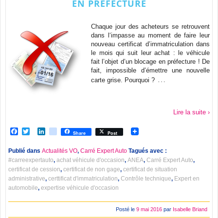
EN PRÉFECTURE
Chaque jour des acheteurs se retrouvent
dans l‘impasse au moment de faire leur
nouveau certificat d’immatriculation dans
le mois qui suit leur achat : le véhicule
fait l’objet d’un blocage en préfecture ! De
fait, impossible d’émettre une nouvelle
…
carte grise. Pourquoi ?
Lire la suite ›
Facebook
Twitter
LinkedIn
viadeo
Share
Post
Publié dans
Actualités VO
,
Carré Expert Auto
Tagués avec :
#carreexpertauto
,
achat véhicule d'occasion
,
ANEA
,
Carré Expert Auto
,
certificat de cession
,
certificat de non gage
,
certificat de situation
administrative
,
certtificat d'immatriculation
,
Contrôle technique
,
Expert en
automobile
,
expertise véhicule d'occasion
Posté le
9 mai 2016
par
Isabelle Briand