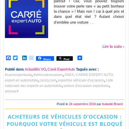
partout ! Oui, vous pouvez toujours
trouver votre perle rare « au petit bonheur
la chance » ! Mais non ! car à quel prix et
dans quel état réel ? Autant choisir
…
d’emblée une voiture
Lire la suite ›
Facebook
Twitter
LinkedIn
viadeo
Share
Post
Publié dans
Actualités VO
,
Carré Expert Auto
Tagués avec :
#carreexpertauto
,
#véhiculeoccasion
,
ANEA; CARRE EXPERT AUTO;
expert en automobile
,
carizy.com
,
expertise véhicule d'occasion
,
Liste
nationale des experts en automobile
,
voiture d'occasion expertisée
,
winicar.fr
Posté le
16 septembre 2016
par
Isabelle Briand
ACHETEURS DE VÉHICULES D’OCCASION :
POURQUOI VOTRE VÉHICULE EST BLOQUÉ