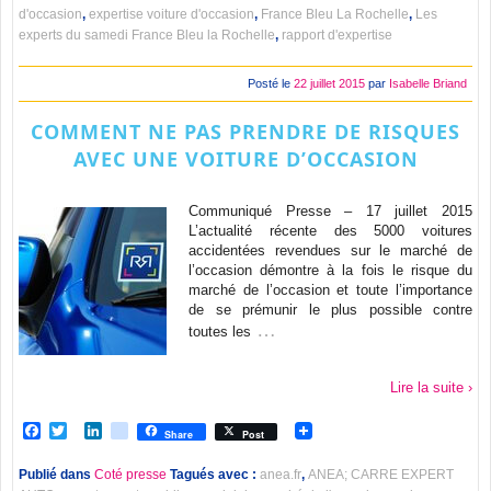
d'occasion
,
expertise voiture d'occasion
,
France Bleu La Rochelle
,
Les
experts du samedi France Bleu la Rochelle
,
rapport d'expertise
Posté le
22 juillet 2015
par
Isabelle Briand
COMMENT NE PAS PRENDRE DE RISQUES
AVEC UNE VOITURE D’OCCASION
Communiqué Presse – 17 juillet 2015
L’actualité récente des 5000 voitures
accidentées revendues sur le marché de
l’occasion démontre à la fois le risque du
marché de l’occasion et toute l’importance
de se prémunir le plus possible contre
…
toutes les
Lire la suite ›
Facebook
Twitter
LinkedIn
viadeo
Share
Post
Publié dans
Coté presse
Tagués avec :
anea.fr
,
ANEA; CARRE EXPERT