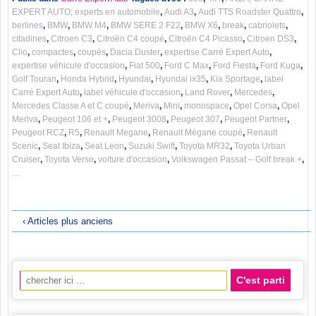
EXPERT AUTO; experts en automobile
,
Audi A3
,
Audi TTS Roadster Quattro
,
berlines
,
BMW
,
BMW M4
,
BMW SERE 2 F22
,
BMW X6
,
break
,
cabriolets
,
citadines
,
Citroen C3
,
Citroën C4 coupé
,
Citroën C4 Picasso
,
Citroen DS3
,
Clio
,
compactes
,
coupés
,
Dacia Duster
,
expertise Carré Expert Auto
,
expertise véhicule d'occasion
,
Fiat 500
,
Ford C Max
,
Ford Fiesta
,
Ford Kuga
,
Golf Touran
,
Honda Hybrid
,
Hyundai
,
Hyundai ix35
,
Kia Sportage
,
label
Carré Expert Auto
,
label véhicule d'occasion
,
Land Rover
,
Mercedes
,
Mercedes Classe A et C coupé
,
Meriva
,
Mini
,
monospace
,
Opel Corsa
,
Opel
Meriva
,
Peugeot 106 et +
,
Peugeot 3008
,
Peugeot 307
,
Peugeot Partner
,
Peugeot RCZ
,
R5
,
Renault Megane
,
Renault Mégane coupé
,
Renault
Scenic
,
Seat Ibiza
,
Seat Leon
,
Suzuki Swift
,
Toyota MR32
,
Toyota Urban
Cruiser
,
Toyota Verso
,
voiture d'occasion
,
Volkswagen Passat – Golf break +
,
…
‹ Articles plus anciens
Recherche pour: