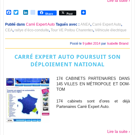
Lire la suite ›
Facebook
Twitter
LinkedIn
viadeo
Share
Post
Publié dans
Carré Expert Auto
Tagués avec :
ANEA
,
Carré Expert Auto
,
CEA
,
rallye d’éco-conduite
,
Tour VE Poitou Charentes
,
Véhicule électrique
Posté le
9 juillet 2014
par
Isabelle Briand
CARRÉ EXPERT AUTO POURSUIT SON
DÉPLOIEMENT NATIONAL
174 CABINETS PARTENAIRES DANS
145 VILLES EN MÉTROPOLE ET DOM-
TOM
174 cabinets sont d’ores et déjà
Partenaires Carré Expert Auto.
Lire la suite ›