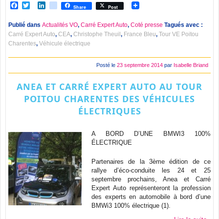
Facebook
Twitter
LinkedIn
viadeo
Share
Post
Publié dans
Actualités VO
,
Carré Expert Auto
,
Coté presse
Tagués avec :
Carré Expert Auto
,
CEA
,
Christophe Theuil
,
France Bleu
,
Tour VE Poitou
Charentes
,
Véhicule électrique
Posté le
23 septembre 2014
par
Isabelle Briand
ANEA ET CARRÉ EXPERT AUTO AU TOUR
POITOU CHARENTES DES VÉHICULES
ÉLECTRIQUES
A BORD D’UNE BMWI3 100%
ÉLECTRIQUE
Partenaires de la 3ème édition de ce
rallye d’éco-conduite les 24 et 25
septembre prochains, Anea et Carré
Expert Auto représenteront la profession
des experts en automobile à bord d’une
BMWi3 100% électrique (1).