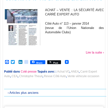
ACHAT – VENTE : LA SÉCURITÉ AVEC
CARRÉ EXPERT AUTO
Côté Auto n° 113 – janvier 2014
(revue de l’Union Nationale des
Automobile Clubs)
Lire la suite ›
Facebook
Twitter
LinkedIn
viadeo
Share
Post
Publié dans
Coté presse
Tagués avec :
Achat VO
,
ANEA
,
Carré Expert
Auto
,
CEA
,
Christophe Theuil
,
Revue Côté Auto
,
Vente véhicule occasion
‹ Articles plus anciens