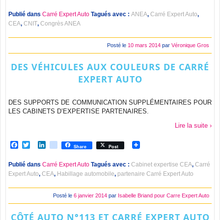
Publié dans
Carré Expert Auto
Tagués avec :
ANEA
,
Carré Expert Auto
,
CEA
,
CNIT
,
Congrès ANEA
Posté le
10 mars 2014
par
Véronique Gros
DES VÉHICULES AUX COULEURS DE CARRÉ
EXPERT AUTO
DES SUPPORTS DE COMMUNICATION SUPPLÉMENTAIRES POUR
LES CABINETS D’EXPERTISE PARTENAIRES.
Lire la suite ›
Facebook
Twitter
LinkedIn
viadeo
Share
Post
Publié dans
Carré Expert Auto
Tagués avec :
Cabinet expertise CEA
,
Carré
Expert Auto
,
CEA
,
Habillage automobile
,
partenaire Carré Expert Auto
Posté le
6 janvier 2014
par
Isabelle Briand pour Carre Expert Auto
CÔTÉ AUTO N°113 ET CARRÉ EXPERT AUTO