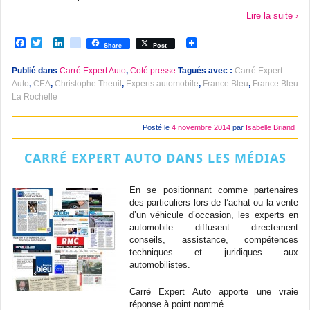
Lire la suite ›
Facebook
Twitter
LinkedIn
viadeo
Share
Post
Publié dans
Carré Expert Auto
,
Coté presse
Tagués avec :
Carré Expert
Auto
,
CEA
,
Christophe Theuil
,
Experts automobile
,
France Bleu
,
France Bleu
La Rochelle
Posté le
4 novembre 2014
par
Isabelle Briand
CARRÉ EXPERT AUTO DANS LES MÉDIAS
En se positionnant comme partenaires
des particuliers lors de l’achat ou la vente
d’un véhicule d’occasion, les experts en
automobile diffusent directement
conseils, assistance, compétences
techniques et juridiques aux
automobilistes.
Carré Expert Auto apporte une vraie
réponse à point nommé.