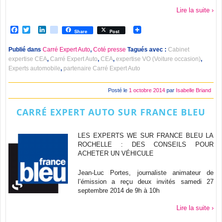
Lire la suite ›
Facebook
Twitter
LinkedIn
viadeo
Share
Post
Publié dans
Carré Expert Auto
,
Coté presse
Tagués avec :
Cabinet
expertise CEA
,
Carré Expert Auto
,
CEA
,
expertise VO (Voiture occasion)
,
Experts automobile
,
partenaire Carré Expert Auto
Posté le
1 octobre 2014
par
Isabelle Briand
CARRÉ EXPERT AUTO SUR FRANCE BLEU
LES EXPERTS WE SUR FRANCE BLEU LA
ROCHELLE : DES CONSEILS POUR
ACHETER UN VÉHICULE
Jean-Luc Portes, journaliste animateur de
l’émission a reçu deux invités samedi 27
septembre 2014 de 9h à 10h
Lire la suite ›