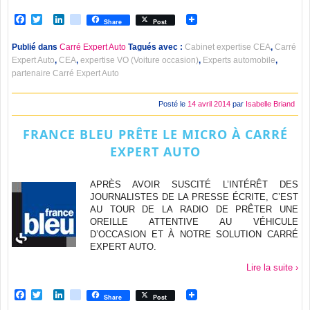
Facebook
Twitter
LinkedIn
viadeo
Share
Post
Publié dans
Carré Expert Auto
Tagués avec :
Cabinet expertise CEA
,
Carré
Expert Auto
,
CEA
,
expertise VO (Voiture occasion)
,
Experts automobile
,
partenaire Carré Expert Auto
Posté le
14 avril 2014
par
Isabelle Briand
FRANCE BLEU PRÊTE LE MICRO À CARRÉ
EXPERT AUTO
APRÈS AVOIR SUSCITÉ L’INTÉRÊT DES
JOURNALISTES DE LA PRESSE ÉCRITE, C’EST
AU TOUR DE LA RADIO DE PRÊTER UNE
OREILLE ATTENTIVE AU VÉHICULE
D’OCCASION ET À NOTRE SOLUTION CARRÉ
EXPERT AUTO.
Lire la suite ›
Facebook
Twitter
LinkedIn
viadeo
Share
Post