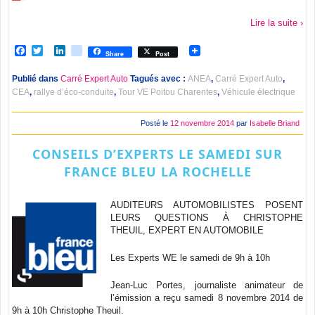
Lire la suite ›
Facebook
Twitter
LinkedIn
viadeo
Share
Post
Publié dans
Carré Expert Auto
Tagués avec :
ANEA
,
Carré Expert Auto
,
CEA
,
rallye d’éco-conduite
,
Tour VE Poitou Charentes
,
Véhicule électrique
Posté le
12 novembre 2014
par
Isabelle Briand
CONSEILS D’EXPERTS LE SAMEDI SUR
FRANCE BLEU LA ROCHELLE
AUDITEURS AUTOMOBILISTES POSENT
LEURS QUESTIONS À CHRISTOPHE
THEUIL, EXPERT EN AUTOMOBILE
Les Experts WE le samedi de 9h à 10h
Jean-Luc Portes, journaliste animateur de
l’émission a reçu samedi 8 novembre 2014 de
9h à 10h Christophe Theuil.