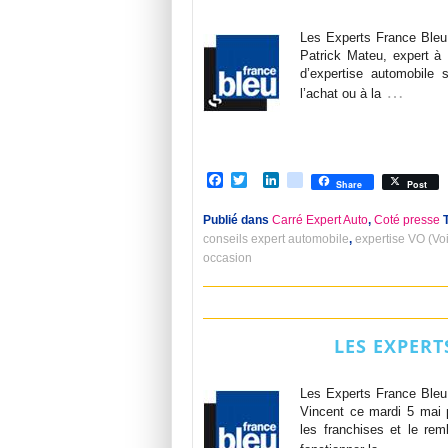
Les Experts France Bleu 
Patrick Mateu, expert à 
d’expertise automobile 
…
l’achat ou à la
Facebook
Twitter
LinkedIn
viadeo
Share
Post
Publié dans
Carré Expert Auto
,
Coté presse
T
conseils expert automobile
,
expertise VO (Vo
occasion
LES EXPERT
Les Experts France Bleu P
Vincent ce mardi 5 mai p
les franchises et le rem