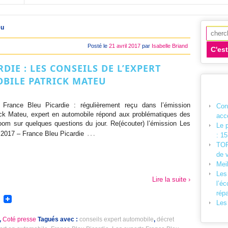
eu
Recher
Posté le
21 avril 2017
par
Isabelle Briand
DIE : LES CONSEILS DE L’EXPERT
BILE PATRICK MATEU
France Bleu Picardie : régulièrement reçu dans l’émission
Cont
ick Mateu, expert en automobile répond aux problématiques des
acc
oom sur quelques questions du jour. Re(écouter) l’émission Les
Le 
…
l 2017 – France Bleu Picardie
: 15
TOP
de 
Mei
Les
Lire la suite ›
l’éc
répa
Les 
,
Coté presse
Tagués avec :
conseils expert automobile
,
décret