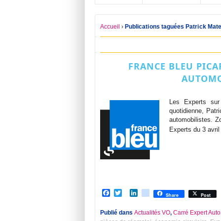
Accueil
›
Publications taguées Patrick Mat
FRANCE BLEU PICAR
AUTOMO
Les Experts sur 
quotidienne, Patr
automobilistes. Z
Experts du 3 avri
Facebook
Twitter
LinkedIn
viadeo
Share
Post
Publié dans
Actualités VO
,
Carré Expert Auto