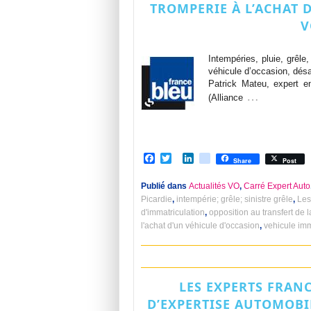
TROMPERIE À L’ACHAT 
V
Intempéries, pluie, grêle
véhicule d’occasion, dés
Patrick Mateu, expert e
…
(Alliance
Facebook
Twitter
LinkedIn
viadeo
Share
Post
Publié dans
Actualités VO
,
Carré Expert Auto
Picardie
,
intempérie; grêle; sinistre grêle
,
Les
d'immatriculation
,
opposition au transfert de l
l'achat d'un véhicule d'occasion
,
vehicule im
LES EXPERTS FRANC
D’EXPERTISE AUTOMOBI