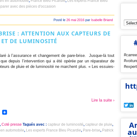
ert en automobile
,
France Bleu Picardie
,
Les experts France Bleu
éparer avec des pièces d'occasion
Posté le
26 mai 2016
par
Isabelle Briand
Archiv
RISE : ATTENTION AUX CAPTEURS DE
 ET DE LUMINOSITÉ
#carree
laré à l’assurance et changement de pare-brise. Jusque-là tout
#voitur
 que depuis l’intervention qui a été opérée par un réparateur de
#expert
pteurs de pluie et de luminosité ne marchent plus. « Les essuies-
htt
Lire la suite ›
Twit
L
An
,
Coté presse
Tagués avec :
capteur de luminosité
,
capteur de pluie
,
au
t en automobile
,
Les experts France Bleu Picardie
,
Pare-brise
,
Patrick