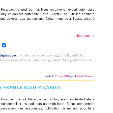
Picardie, mercredi 20 mai. Nous retrouvons l’expert automobile
Dury et cabinet partenaire Carré Expert Auto. Oui les cabinets
sont ouverts aux particuliers. Notamment pour l’assistance à
Lire la suite ›
agués avec :
acheteur vehicule occasion
,
Carré Expert Auto
,
iture occasion)
,
France Bleu Picardie
,
Patrick Mateu
,
Vente véhicule
Posté le
11 mai 2015
par
Isabelle Briand
S FRANCE BLEU PICARDIE
icardie : Patrick Mateu, expert à Dury était l’invité de Patrick
our conseiller les auditeurs automobilistes. Mieux comprendre
boursement des assurances, l’obligation de révision pour faire