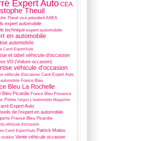
ré Expert Auto
CEA
istophe Theuil
phe Theuil vice président ANEA
ls expert automobile
le technique
expert automobile
rt en automobile
tise automobile
se Carré Expert Auto
ise et label véhicule d'occasion
ise VO (Voiture occasion)
rtise véhicule d'occasion
se véhicule d'occasion Carré Expert Auto
France Bleu
 automobile
ce Bleu La Rochelle
 Bleu Picardie
France Bleu Provence
uc Portes
l'argus
L'automobile Magazine
Carré Expert Auto
nseils de l'expert en automobile
perts France Bleu Picardie
du véhicule d'occasion
Patrick Mateu
ire Carré Expert Auto
Vente véhicule occasion
 routière