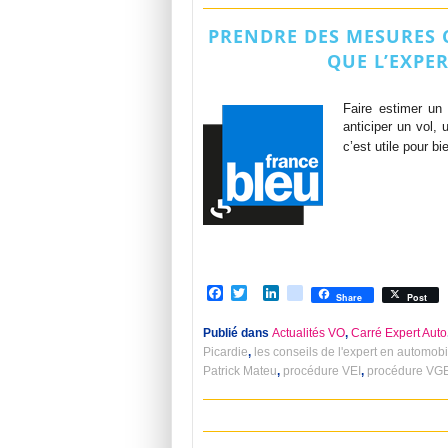
PRENDRE DES MESURES C
QUE L’EXPE
Faire estimer un 
anticiper un vol,
c’est utile pour b
Facebook
Twitter
LinkedIn
viadeo
Share
Post
Publié dans
Actualités VO
,
Carré Expert Auto
Picardie
,
les conseils de l'expert en automobi
Patrick Mateu
,
procédure VEI
,
procédure VG