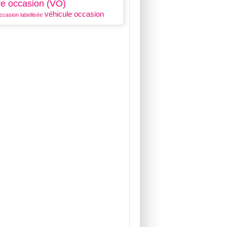
re occasion (VO)
véhicule occasion
ccasion labellisée