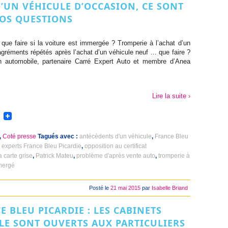
D’UN VÉHICULE D’OCCASION, CE SONT
OS QUESTIONS
, que faire si la voiture est immergée ? Tromperie à l’achat d’un
agréments répétés après l’achat d’un véhicule neuf … que faire ?
n automobile, partenaire Carré Expert Auto et membre d’Anea
Lire la suite ›
,
Coté presse
Tagués avec :
antécédents d'un véhicule
,
France Bleu
 experts France Bleu Picardie
,
opposition au certificat
a carte grise
,
Patrick Mateu
,
problème d'après vente auto
,
tromperie à
mergé
Posté le
21 mai 2015
par
Isabelle Briand
E BLEU PICARDIE : LES CABINETS
LE SONT OUVERTS AUX PARTICULIERS