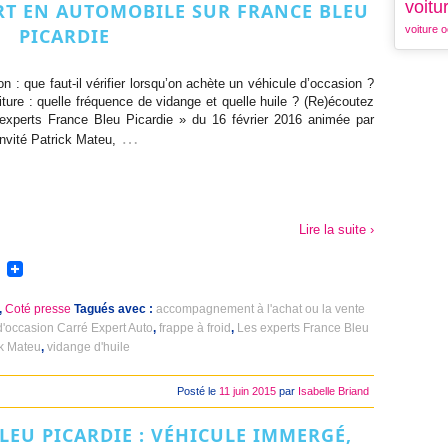
voitu
ERT EN AUTOMOBILE SUR FRANCE BLEU
voiture o
PICARDIE
n : que faut-il vérifier lorsqu’on achète un véhicule d’occasion ?
iture : quelle fréquence de vidange et quelle huile ? (Re)écoutez
 experts France Bleu Picardie » du 16 février 2016 animée par
…
invité Patrick Mateu,
Lire la suite ›
,
Coté presse
Tagués avec :
accompagnement à l'achat ou la vente
d'occasion Carré Expert Auto
,
frappe à froid
,
Les experts France Bleu
ck Mateu
,
vidange d'huile
Posté le
11 juin 2015
par
Isabelle Briand
LEU PICARDIE : VÉHICULE IMMERGÉ,