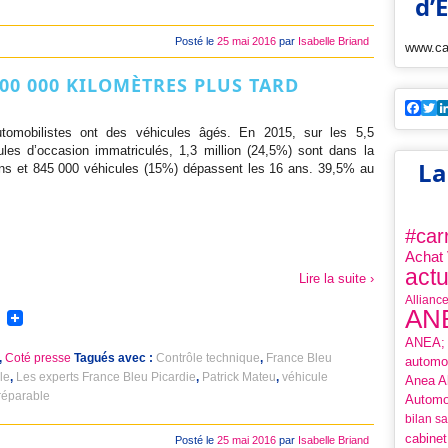
d’
Posté le
25 mai 2016
par
Isabelle Briand
www.car
 100 000 KILOMÈTRES PLUS TARD
Fac
T
tomobilistes ont des véhicules âgés. En 2015, sur les 5,5
ules d’occasion immatriculés, 1,3 million (24,5%) sont dans la
La
ans et 845 000 véhicules (15%) dépassent les 16 ans. 39,5% au
#car
Achat
actu
Lire la suite ›
Allianc
AN
ANEA;
,
Coté presse
Tagués avec :
Contrôle technique
,
France Bleu
automo
le
,
Les experts France Bleu Picardie
,
Patrick Mateu
,
véhicule
Anea Al
réparable
Automo
bilan s
cabinet
Posté le
25 mai 2016
par
Isabelle Briand