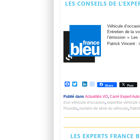
LES CONSEILS DE L’EXP
Véhicule d’occasio
Entretien de la vo
l’émission « Les
Patrick Vincent : 
Facebook
Twitter
LinkedIn
viadeo
Share
Post
Publié dans
Actualités VO
,
Carré Expert Auto
d'un véhicule d'occasion
,
expertise véhicule 
Picardie
,
numéro de série du véhicule
,
Patri
LES EXPERTS FRANCE B