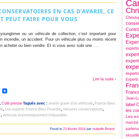
Car
Chr
ONSERVATOIRES EN CAS D’AVARIE, CE
Christo
RT PEUT FAIRE POUR VOUS
consei
Contrô
youngtimer ou un véhicule de collection, c’est important pour
Expe
 un incendie, un accident. Pour un véhicule plus ou moins récent
Exper
…
ien acheter ou bien vendre. Et si vous avez subi une
experti
expert
expert
expe
experti
Lire la suite ›
Experts
Fran
France
Jean-L
,
Coté presse
Tagués avec :
avarie grave d'un véhicule
,
France Bleu
label 
le
,
Les experts France Bleu Picardie
,
mesures conservatoires
,
les co
E
,
véhicule économiquement irréparable
Les ex
marché 
partena
Posté le
23 février 2016
par
Isabelle Briand
sécurité