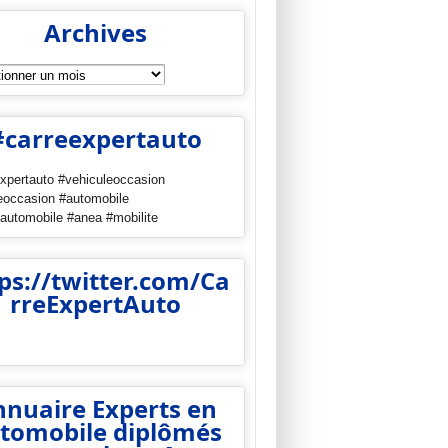
Archives
es
#carreexpertauto
xpertauto #vehiculeoccasion
eoccasion #automobile
automobile #anea #mobilite
ps://twitter.com/Ca
rreExpertAuto
ter
inkedIn
nuaire Experts en
tomobile diplômés