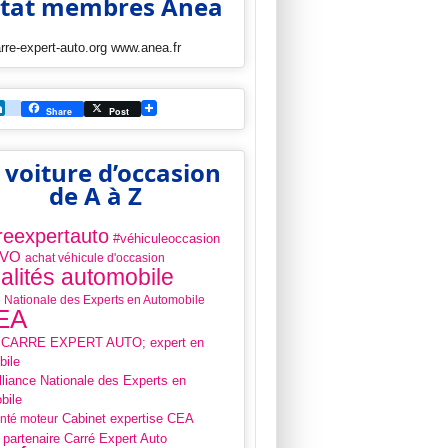
Etat membres Anea
re-expert-auto.org www.anea.fr
ebook
witter
LinkedIn
viadeo
Share
Post
 voiture d’occasion
de A à Z
reexpertauto
#véhiculeoccasion
 VO
achat véhicule d'occasion
alités automobile
e Nationale des Experts en Automobile
EA
 CARRE EXPERT AUTO; expert en
bile
liance Nationale des Experts en
bile
Cabinet expertise CEA
anté moteur
 partenaire Carré Expert Auto