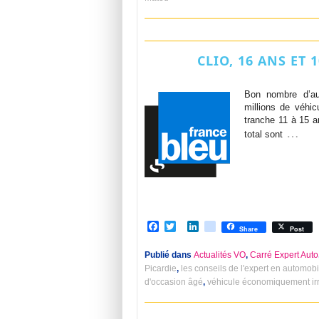
CLIO, 16 ANS ET
Bon nombre d’au
millions de véhic
tranche 11 à 15 
…
total sont
Facebook
Twitter
LinkedIn
viadeo
Share
Post
Publié dans
Actualités VO
,
Carré Expert Auto
Picardie
,
les conseils de l'expert en automobi
d'occasion âgé
,
véhicule économiquement ir