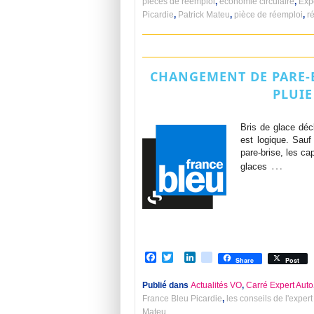
pièces de réemploi
,
économie circulaire
,
Exp
Picardie
,
Patrick Mateu
,
pièce de réemploi
,
r
CHANGEMENT DE PARE-B
PLUIE
Bris de glace déc
est logique. Sauf
pare-brise, les ca
…
glaces
Facebook
Twitter
LinkedIn
viadeo
Share
Post
Publié dans
Actualités VO
,
Carré Expert Auto
France Bleu Picardie
,
les conseils de l'exper
Mateu