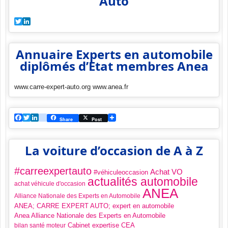
Auto
Twitter
LinkedIn
Annuaire Experts en automobile
diplômés d’Etat membres Anea
www.carre-expert-auto.org www.anea.fr
Facebook
Twitter
LinkedIn
viadeo
Share
Post
La voiture d’occasion de A à Z
#carreexpertauto
Achat VO
#véhiculeoccasion
actualités automobile
achat véhicule d'occasion
ANEA
Alliance Nationale des Experts en Automobile
ANEA; CARRE EXPERT AUTO; expert en automobile
Anea Alliance Nationale des Experts en Automobile
Cabinet expertise CEA
bilan santé moteur