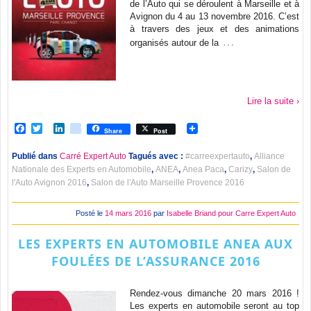
de l’Auto qui se déroulent à Marseille et à
Avignon du 4 au 13 novembre 2016. C’est
à travers des jeux et des animations
…
organisés autour de la
Lire la suite ›
Facebook
Twitter
LinkedIn
viadeo
Share
Post
Publié dans
Carré Expert Auto
Tagués avec :
#carreexpertauto
,
Alliance
Nationale des Experts en Automobile
,
ANEA
,
Anea Paca
,
Carizy
,
Salon de
l'Auto Avignon 2016
,
Salon de l'Auto Marseille Provence 2016
Posté le
14 mars 2016
par
Isabelle Briand pour Carre Expert Auto
LES EXPERTS EN AUTOMOBILE ANEA AUX
FOULÉES DE L’ASSURANCE 2016
Rendez-vous dimanche 20 mars 2016 !
Les experts en automobile seront au top