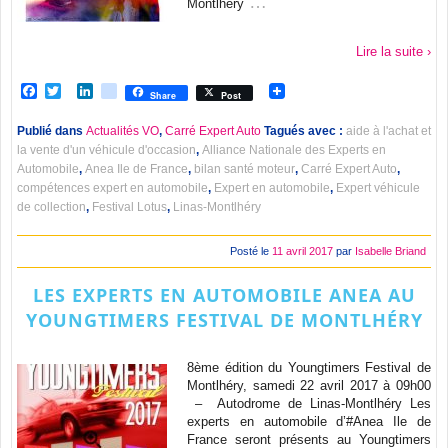
…
Montlhéry
Lire la suite ›
Facebook
Twitter
LinkedIn
viadeo
Share
Post
Publié dans
Actualités VO
,
Carré Expert Auto
Tagués avec :
aide à l'achat et
la vente d'un véhicule d'occasion
,
Alliance Nationale des Experts en
Automobile
,
Anea Ile de France
,
bilan santé moteur
,
Carré Expert Auto
,
compétences expert en automobile
,
Expert en automobile
,
Expert véhicule
de collection
,
Festival Lotus
,
Linas-Montlhéry
Posté le
11 avril 2017
par
Isabelle Briand
LES EXPERTS EN AUTOMOBILE ANEA AU
YOUNGTIMERS FESTIVAL DE MONTLHÉRY
8ème édition du Youngtimers Festival de
Montlhéry, samedi 22 avril 2017 à 09h00
– Autodrome de Linas-Montlhéry Les
experts en automobile d’#Anea Ile de
France seront présents au Youngtimers