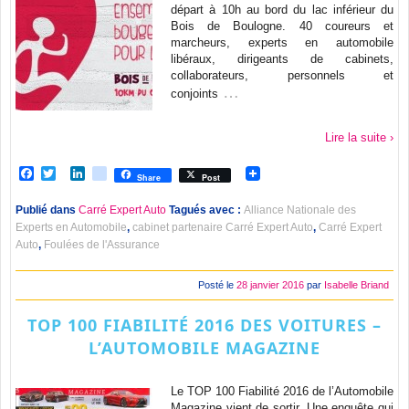
départ à 10h au bord du lac inférieur du
Bois de Boulogne. 40 coureurs et
marcheurs, experts en automobile
libéraux, dirigeants de cabinets,
collaborateurs, personnels et
…
conjoints
Lire la suite ›
Facebook
Twitter
LinkedIn
viadeo
Share
Post
Publié dans
Carré Expert Auto
Tagués avec :
Alliance Nationale des
Experts en Automobile
,
cabinet partenaire Carré Expert Auto
,
Carré Expert
Auto
,
Foulées de l'Assurance
Posté le
28 janvier 2016
par
Isabelle Briand
TOP 100 FIABILITÉ 2016 DES VOITURES –
L’AUTOMOBILE MAGAZINE
Le TOP 100 Fiabilité 2016 de l’Automobile
Magazine vient de sortir. Une enquête qui