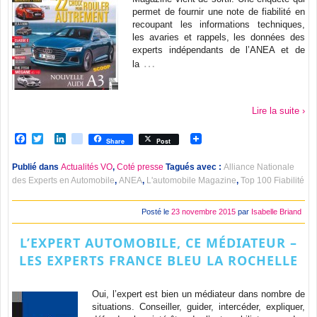
permet de fournir une note de fiabilité en
recoupant les informations techniques,
les avaries et rappels, les données des
experts indépendants de l’ANEA et de
…
la
Lire la suite ›
Facebook
Twitter
LinkedIn
viadeo
Share
Post
Publié dans
Actualités VO
,
Coté presse
Tagués avec :
Alliance Nationale
des Experts en Automobile
,
ANEA
,
L'automobile Magazine
,
Top 100 Fiabilité
Posté le
23 novembre 2015
par
Isabelle Briand
L’EXPERT AUTOMOBILE, CE MÉDIATEUR –
LES EXPERTS FRANCE BLEU LA ROCHELLE
Oui, l’expert est bien un médiateur dans nombre de
situations. Conseiller, guider, intercéder, expliquer,