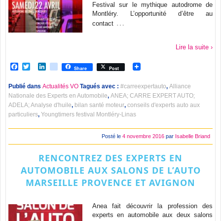
Festival sur le mythique autodrome de
Montléry. L’opportunité d’être au
…
contact
Lire la suite ›
Facebook
Twitter
LinkedIn
viadeo
Share
Post
Publié dans
Actualités VO
Tagués avec :
#carreexpertauto
,
Alliance
Nationale des Experts en Automobile
,
ANEA; CARRE EXPERT AUTO;
ADELA; Analyse d'huile
,
bilan santé moteur
,
conseils d'experts auto aux
particuliers
,
Youngtimers festival Montléry-Linas
Posté le
4 novembre 2016
par
Isabelle Briand
RENCONTREZ DES EXPERTS EN
AUTOMOBILE AUX SALONS DE L’AUTO
MARSEILLE PROVENCE ET AVIGNON
Anea fait découvrir la profession des
experts en automobile aux deux salons