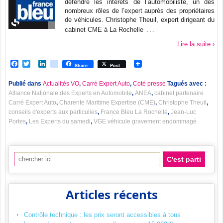
défendre les intérêts de l’automobiliste, un des
nombreux rôles de l’expert auprès des propriétaires
de véhicules. Christophe Theuil, expert dirigeant du
…
cabinet CME à La Rochelle
Lire la suite ›
Facebook
Twitter
LinkedIn
viadeo
Share
Post
Publié dans
Actualités VO
,
Carré Expert Auto
,
Coté presse
Tagués avec :
Alliance Nationale des Experts en Automobile
,
ANEA
,
cabinet partenaire
Carré Expert Auto
,
Charente Maritime Expertise (CME)
,
Christophe Theuil
,
conseils d'experts aux particulies
,
France Bleu La Rochelle
,
Jean-Luc
Portes
,
Les Experts du samedi
,
VGE véhicule gravement endommagé
Recherche pour:
Articles récents
Contrôle technique : les prix seront accessibles à tous