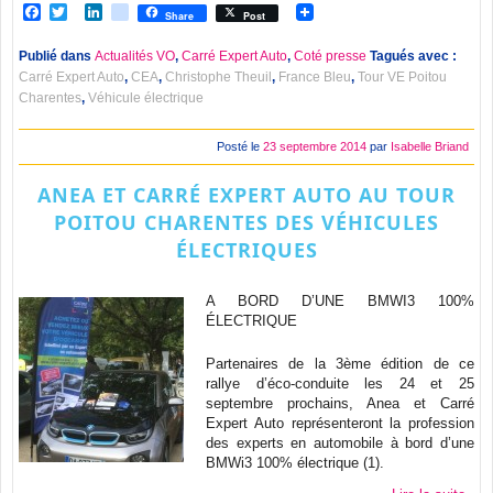
Facebook
Twitter
LinkedIn
viadeo
Share
Post
Publié dans
Actualités VO
,
Carré Expert Auto
,
Coté presse
Tagués avec :
Carré Expert Auto
,
CEA
,
Christophe Theuil
,
France Bleu
,
Tour VE Poitou
Charentes
,
Véhicule électrique
Posté le
23 septembre 2014
par
Isabelle Briand
ANEA ET CARRÉ EXPERT AUTO AU TOUR
POITOU CHARENTES DES VÉHICULES
ÉLECTRIQUES
A BORD D’UNE BMWI3 100%
ÉLECTRIQUE
Partenaires de la 3ème édition de ce
rallye d’éco-conduite les 24 et 25
septembre prochains, Anea et Carré
Expert Auto représenteront la profession
des experts en automobile à bord d’une
BMWi3 100% électrique (1).