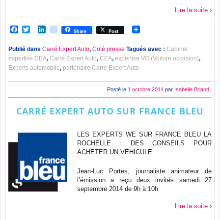
Lire la suite ›
Facebook
Twitter
LinkedIn
viadeo
Share
Post
Publié dans
Carré Expert Auto
,
Coté presse
Tagués avec :
Cabinet
expertise CEA
,
Carré Expert Auto
,
CEA
,
expertise VO (Voiture occasion)
,
Experts automobile
,
partenaire Carré Expert Auto
Posté le
1 octobre 2014
par
Isabelle Briand
CARRÉ EXPERT AUTO SUR FRANCE BLEU
LES EXPERTS WE SUR FRANCE BLEU LA
ROCHELLE : DES CONSEILS POUR
ACHETER UN VÉHICULE
Jean-Luc Portes, journaliste animateur de
l’émission a reçu deux invités samedi 27
septembre 2014 de 9h à 10h
Lire la suite ›