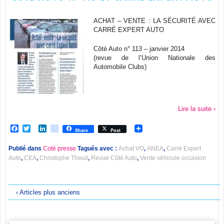
ACHAT – VENTE : LA SÉCURITÉ AVEC
CARRÉ EXPERT AUTO
Côté Auto n° 113 – janvier 2014
(revue de l’Union Nationale des
Automobile Clubs)
Lire la suite ›
Facebook
Twitter
LinkedIn
viadeo
Share
Post
Publié dans
Coté presse
Tagués avec :
Achat VO
,
ANEA
,
Carré Expert
Auto
,
CEA
,
Christophe Theuil
,
Revue Côté Auto
,
Vente véhicule occasion
‹ Articles plus anciens