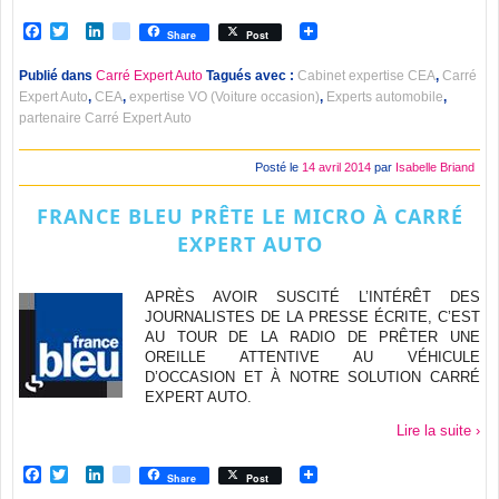
Facebook
Twitter
LinkedIn
viadeo
Share
Post
Publié dans
Carré Expert Auto
Tagués avec :
Cabinet expertise CEA
,
Carré
Expert Auto
,
CEA
,
expertise VO (Voiture occasion)
,
Experts automobile
,
partenaire Carré Expert Auto
Posté le
14 avril 2014
par
Isabelle Briand
FRANCE BLEU PRÊTE LE MICRO À CARRÉ
EXPERT AUTO
APRÈS AVOIR SUSCITÉ L’INTÉRÊT DES
JOURNALISTES DE LA PRESSE ÉCRITE, C’EST
AU TOUR DE LA RADIO DE PRÊTER UNE
OREILLE ATTENTIVE AU VÉHICULE
D’OCCASION ET À NOTRE SOLUTION CARRÉ
EXPERT AUTO.
Lire la suite ›
Facebook
Twitter
LinkedIn
viadeo
Share
Post