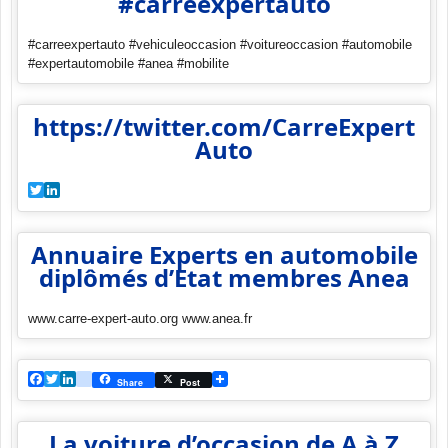
#carreexpertauto
#carreexpertauto #vehiculeoccasion #voitureoccasion #automobile
#expertautomobile #anea #mobilite
https://twitter.com/CarreExpert
Auto
Twitter
LinkedIn
Annuaire Experts en automobile
diplômés d’Etat membres Anea
www.carre-expert-auto.org www.anea.fr
Facebook
Twitter
LinkedIn
viadeo
Share
Post
La voiture d’occasion de A à Z