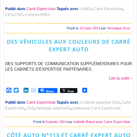
Publié dans
Carré Expert Auto
Tagués avec :
ANEA
,
Carré Expert Auto
,
CEA
,
CNIT
,
Congrès ANEA
Posté le
10 mars 2014
par
Véronique Gros
DES VÉHICULES AUX COULEURS DE CARRÉ
EXPERT AUTO
DES SUPPORTS DE COMMUNICATION SUPPLÉMENTAIRES POUR
LES CABINETS D’EXPERTISE PARTENAIRES.
Lire la suite ›
Facebook
Twitter
LinkedIn
viadeo
Share
Post
Publié dans
Carré Expert Auto
Tagués avec :
Cabinet expertise CEA
,
Carré
Expert Auto
,
CEA
,
Habillage automobile
,
partenaire Carré Expert Auto
Posté le
6 janvier 2014
par
Isabelle Briand pour Carre Expert Auto
CÔTÉ AUTO N°113 ET CARRÉ EXPERT AUTO