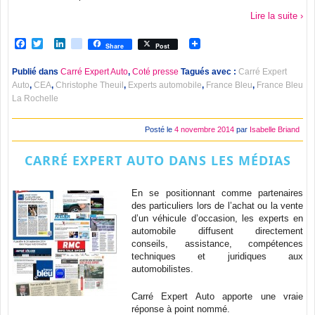
Lire la suite ›
Facebook
Twitter
LinkedIn
viadeo
Share
Post
Publié dans
Carré Expert Auto
,
Coté presse
Tagués avec :
Carré Expert
Auto
,
CEA
,
Christophe Theuil
,
Experts automobile
,
France Bleu
,
France Bleu
La Rochelle
Posté le
4 novembre 2014
par
Isabelle Briand
CARRÉ EXPERT AUTO DANS LES MÉDIAS
En se positionnant comme partenaires
des particuliers lors de l’achat ou la vente
d’un véhicule d’occasion, les experts en
automobile diffusent directement
conseils, assistance, compétences
techniques et juridiques aux
automobilistes.
Carré Expert Auto apporte une vraie
réponse à point nommé.