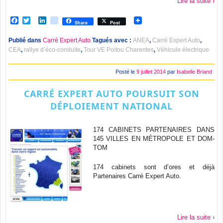
Lire la suite ›
Facebook
Twitter
LinkedIn
viadeo
Share
Post
Publié dans
Carré Expert Auto
Tagués avec :
ANEA
,
Carré Expert Auto
,
CEA
,
rallye d’éco-conduite
,
Tour VE Poitou Charentes
,
Véhicule électrique
Posté le
9 juillet 2014
par
Isabelle Briand
CARRÉ EXPERT AUTO POURSUIT SON
DÉPLOIEMENT NATIONAL
174 CABINETS PARTENAIRES DANS
145 VILLES EN MÉTROPOLE ET DOM-
TOM
174 cabinets sont d’ores et déjà
Partenaires Carré Expert Auto.
Lire la suite ›