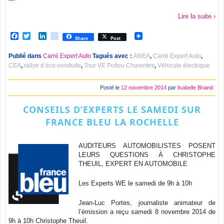
Lire la suite ›
Facebook
Twitter
LinkedIn
viadeo
Share
Post
Publié dans
Carré Expert Auto
Tagués avec :
ANEA
,
Carré Expert Auto
,
CEA
,
rallye d’éco-conduite
,
Tour VE Poitou Charentes
,
Véhicule électrique
Posté le
12 novembre 2014
par
Isabelle Briand
CONSEILS D’EXPERTS LE SAMEDI SUR
FRANCE BLEU LA ROCHELLE
AUDITEURS AUTOMOBILISTES POSENT
LEURS QUESTIONS À CHRISTOPHE
THEUIL, EXPERT EN AUTOMOBILE
Les Experts WE le samedi de 9h à 10h
Jean-Luc Portes, journaliste animateur de
l’émission a reçu samedi 8 novembre 2014 de
9h à 10h Christophe Theuil.