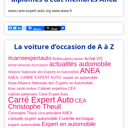
www.carre-expert-auto.org www.anea.fr
Facebook
Twitter
LinkedIn
viadeo
Share
Post
La voiture d’occasion de A à Z
#carreexpertauto
Achat VO
#véhiculeoccasion
actualités automobile
achat véhicule d'occasion
ANEA
Alliance Nationale des Experts en Automobile
ANEA; CARRE EXPERT AUTO; expert en automobile
Anea Alliance Nationale des Experts en Automobile
Cabinet expertise CEA
bilan santé moteur
cabinet partenaire Carré Expert Auto
Carré Expert Auto
CEA
Christophe Theuil
Christophe Theuil vice président ANEA
Contrôle technique
conseils expert automobile
Expert en automobile
expert automobile