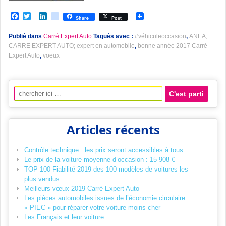
Facebook
Twitter
LinkedIn
viadeo
Share
Post
Publié dans
Carré Expert Auto
Tagués avec :
#véhiculeoccasion
,
ANEA;
CARRE EXPERT AUTO; expert en automobile
,
bonne année 2017 Carré
Expert Auto
,
voeux
Recherche pour:
Articles récents
Contrôle technique : les prix seront accessibles à tous
Le prix de la voiture moyenne d’occasion : 15 908 €
TOP 100 Fiabilité 2019 des 100 modèles de voitures les
plus vendus
Meilleurs vœux 2019 Carré Expert Auto
Les pièces automobiles issues de l’économie circulaire
« PIEC » pour réparer votre voiture moins cher
Les Français et leur voiture