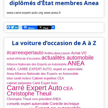
diplômés d’Etat membres Anea
www.carre-expert-auto.org www.anea.fr
Facebook
Twitter
LinkedIn
viadeo
Share
Post
La voiture d’occasion de A à Z
#carreexpertauto
Achat VO
#véhiculeoccasion
actualités automobile
achat véhicule d'occasion
ANEA
Alliance Nationale des Experts en Automobile
ANEA; CARRE EXPERT AUTO; expert en automobile
Anea Alliance Nationale des Experts en Automobile
Cabinet expertise CEA
bilan santé moteur
cabinet partenaire Carré Expert Auto
Carré Expert Auto
CEA
Christophe Theuil
Christophe Theuil vice président ANEA
Contrôle technique
conseils expert automobile