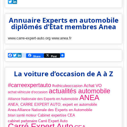
Twitter
LinkedIn
Annuaire Experts en automobile
diplômés d’Etat membres Anea
www.carre-expert-auto.org www.anea.fr
Facebook
Twitter
LinkedIn
viadeo
Share
Post
La voiture d’occasion de A à Z
#carreexpertauto
Achat VO
#véhiculeoccasion
actualités automobile
achat véhicule d'occasion
ANEA
Alliance Nationale des Experts en Automobile
ANEA; CARRE EXPERT AUTO; expert en automobile
Anea Alliance Nationale des Experts en Automobile
Cabinet expertise CEA
bilan santé moteur
cabinet partenaire Carré Expert Auto
Carré Expert Auto