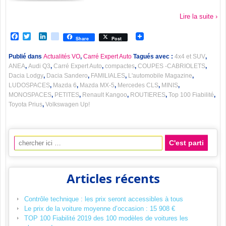
Lire la suite ›
Facebook
Twitter
LinkedIn
viadeo
Share
Post
Publié dans
Actualités VO
,
Carré Expert Auto
Tagués avec :
4x4 et SUV
,
ANEA
,
Audi Q3
,
Carré Expert Auto
,
compactes
,
COUPES -CABRIOLETS
,
Dacia Lodgy
,
Dacia Sandero
,
FAMILIALES
,
L'automobile Magazine
,
LUDOSPACES
,
Mazda 6
,
Mazda MX-5
,
Mercedes CLS
,
MINIS
,
MONOSPACES
,
PETITES
,
Renault Kangoo
,
ROUTIERES
,
Top 100 Fiabilité
,
Toyota Prius
,
Volkswagen Up!
Recherche pour:
Articles récents
Contrôle technique : les prix seront accessibles à tous
Le prix de la voiture moyenne d’occasion : 15 908 €
TOP 100 Fiabilité 2019 des 100 modèles de voitures les