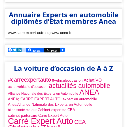
Annuaire Experts en automobile
diplômés d’Etat membres Anea
www.carre-expert-auto.org www.anea.fr
Facebook
Twitter
LinkedIn
viadeo
Share
Post
La voiture d’occasion de A à Z
#carreexpertauto
Achat VO
#véhiculeoccasion
actualités automobile
achat véhicule d'occasion
ANEA
Alliance Nationale des Experts en Automobile
ANEA; CARRE EXPERT AUTO; expert en automobile
Anea Alliance Nationale des Experts en Automobile
Cabinet expertise CEA
bilan santé moteur
cabinet partenaire Carré Expert Auto
Carré Expert Auto
CEA