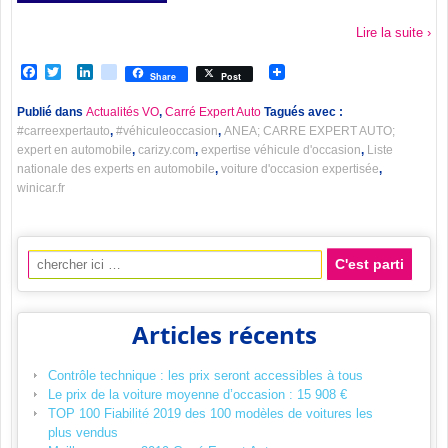
Lire la suite ›
Facebook
Twitter
LinkedIn
viadeo
Share
Post
Publié dans
Actualités VO
,
Carré Expert Auto
Tagués avec :
#carreexpertauto
,
#véhiculeoccasion
,
ANEA; CARRE EXPERT AUTO;
expert en automobile
,
carizy.com
,
expertise véhicule d'occasion
,
Liste
nationale des experts en automobile
,
voiture d'occasion expertisée
,
winicar.fr
Recherche pour:
Articles récents
Contrôle technique : les prix seront accessibles à tous
Le prix de la voiture moyenne d’occasion : 15 908 €
TOP 100 Fiabilité 2019 des 100 modèles de voitures les
plus vendus