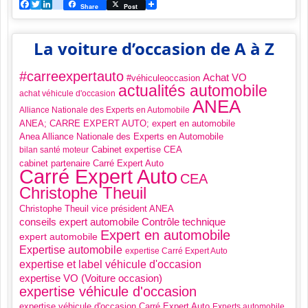
Facebook
Twitter
LinkedIn
viadeo
Share
Post
La voiture d’occasion de A à Z
#carreexpertauto
Achat VO
#véhiculeoccasion
actualités automobile
achat véhicule d'occasion
ANEA
Alliance Nationale des Experts en Automobile
ANEA; CARRE EXPERT AUTO; expert en automobile
Anea Alliance Nationale des Experts en Automobile
Cabinet expertise CEA
bilan santé moteur
cabinet partenaire Carré Expert Auto
Carré Expert Auto
CEA
Christophe Theuil
Christophe Theuil vice président ANEA
Contrôle technique
conseils expert automobile
Expert en automobile
expert automobile
Expertise automobile
expertise Carré Expert Auto
expertise et label véhicule d'occasion
expertise VO (Voiture occasion)
expertise véhicule d'occasion
expertise véhicule d'occasion Carré Expert Auto
Experts automobile