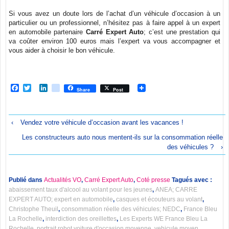
Si vous avez un doute lors de l’achat d’un véhicule d’occasion à un
particulier ou un professionnel, n’hésitez pas à faire appel à un expert
en automobile partenaire
Carré Expert Auto
; c’est une prestation qui
va coûter environ 100 euros mais l’expert va vous accompagner et
vous aider à choisir le bon véhicule.
Facebook
Twitter
LinkedIn
viadeo
Share
Post
‹
Vendez votre véhicule d’occasion avant les vacances !
Les constructeurs auto nous mentent-ils sur la consommation réelle
des véhicules ?
›
Publié dans
Actualités VO
,
Carré Expert Auto
,
Coté presse
Tagués avec :
abaissement taux d'alcool au volant pour les jeunes
,
ANEA; CARRE
EXPERT AUTO; expert en automobile
,
casques et écouteurs au volant
,
Christophe Theuil
,
consommation réelle des véhicules; NEDC
,
France Bleu
La Rochelle
,
interdiction des oreillettes
,
Les Experts WE France Bleu La
Rochelle
,
portrait robot voiture d'occasion moyenne
,
vehicule moyen