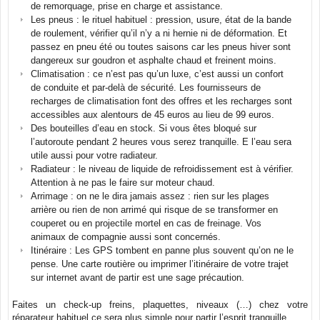
de remorquage, prise en charge et assistance.
Les pneus : le rituel habituel : pression, usure, état de la bande
de roulement, vérifier qu’il n’y a ni hernie ni de déformation. Et
passez en pneu été ou toutes saisons car les pneus hiver sont
dangereux sur goudron et asphalte chaud et freinent moins.
Climatisation : ce n’est pas qu’un luxe, c’est aussi un confort
de conduite et par-delà de sécurité. Les fournisseurs de
recharges de climatisation font des offres et les recharges sont
accessibles aux alentours de 45 euros au lieu de 99 euros.
Des bouteilles d’eau en stock. Si vous êtes bloqué sur
l’autoroute pendant 2 heures vous serez tranquille. E l’eau sera
utile aussi pour votre radiateur.
Radiateur : le niveau de liquide de refroidissement est à vérifier.
Attention à ne pas le faire sur moteur chaud.
Arrimage : on ne le dira jamais assez : rien sur les plages
arrière ou rien de non arrimé qui risque de se transformer en
couperet ou en projectile mortel en cas de freinage. Vos
animaux de compagnie aussi sont concernés.
Itinéraire : Les GPS tombent en panne plus souvent qu’on ne le
pense. Une carte routière ou imprimer l’itinéraire de votre trajet
sur internet avant de partir est une sage précaution.
Faites un check-up freins, plaquettes, niveaux (…) chez votre
réparateur habituel ce sera plus simple pour partir l’esprit tranquille.